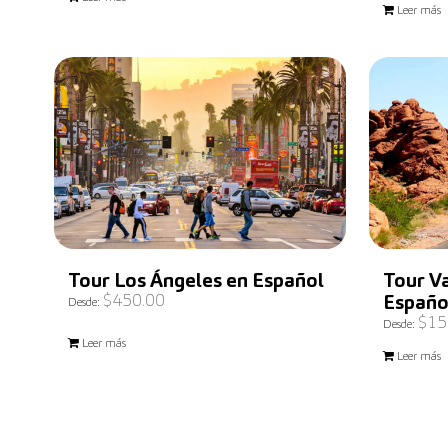
Leer más
Tour Los Ángeles en Español
Tour Va
$
450.00
Españo
Desde:
$
15
Desde:
Leer más
Leer más