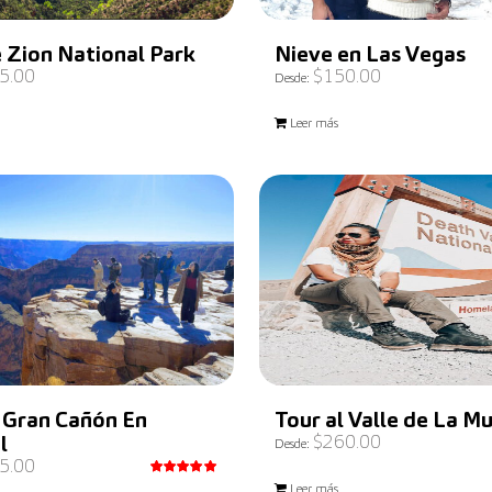
 Zion National Park
Nieve en Las Vegas
5.00
$
150.00
Desde:
Leer más
l Gran Cañón En
Tour al Valle de La M
$
260.00
l
Desde:
5.00
Valorado
Leer más