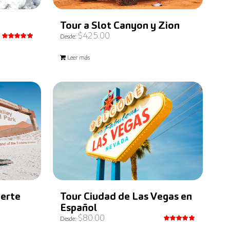
Tour a Slot Canyon y Zion
$
425.00
Desde:
Valorado
con
5.00
Leer más
de 5
uerte
Tour Ciudad de Las Vegas en
Español
$
80.00
Desde:
Valorado