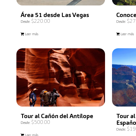
Área 51 desde Las Vegas
Conoce
$
220.00
$
27
Desde:
Desde:
Leer más
Leer más
Tour al Cañón del Antílope
Tour a
$
500.00
Españo
Desde:
$
19
Desde:
Leer más