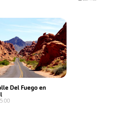
con
5.00
de 5
lle Del Fuego en
l
5.00