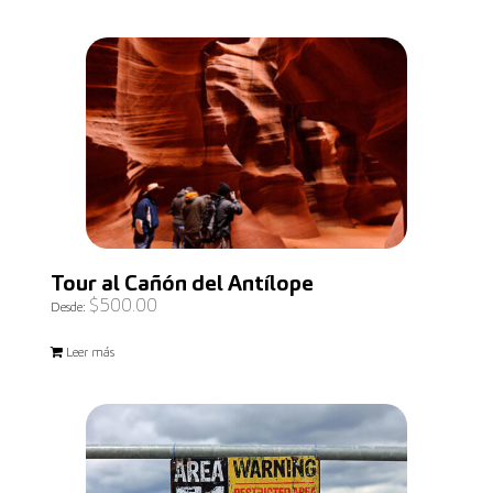
Tour al Cañón del Antílope
$
500.00
Desde:
Leer más