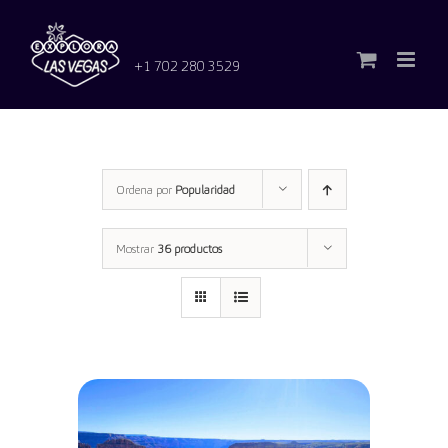
Saltar
al
contenido
+1 702 280 3529
Ordena por
Popularidad
Mostrar
36 productos