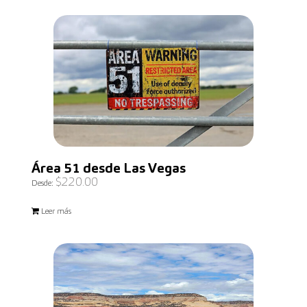
Área 51 desde Las Vegas
$
220.00
Desde:
Leer más