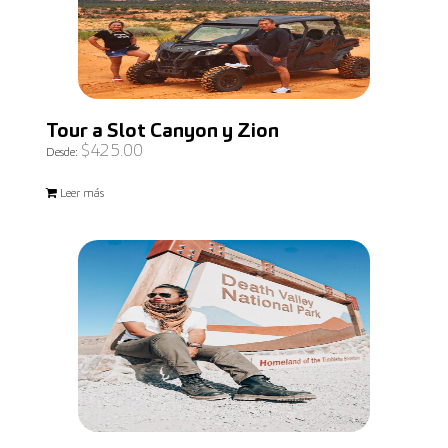
Tour a Slot Canyon y Zion
$
425.00
Desde:
Leer más