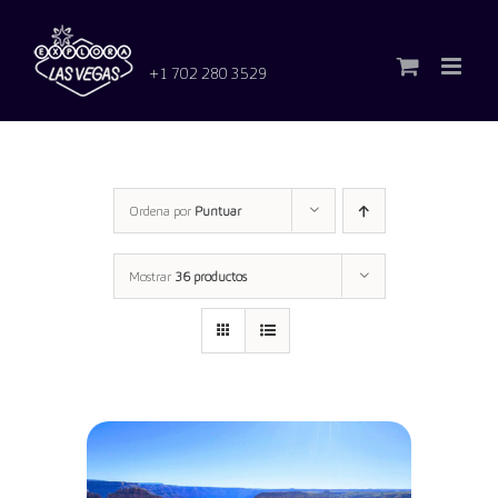
Saltar
al
contenido
+1 702 280 3529
Ordena por
Puntuar
Mostrar
36 productos