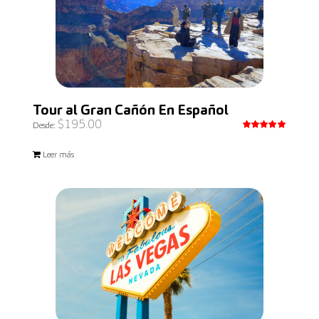
Tour al Gran Cañón En Español
$
195.00
Desde:
Valorado
con
5.00
Leer más
de 5