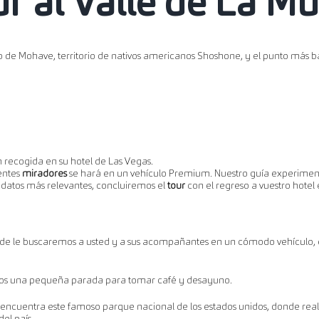
ur al Valle de La M
to de Mohave, territorio de nativos americanos Shoshone, y el punto más b
 recogida en su hotel de Las Vegas.
rentes
miradores
se hará en un vehículo Premium. Nuestro guía experimenta
datos más relevantes, concluiremos el
tour
con el regreso a vuestro hotel 
onde le buscaremos a usted y a sus acompañantes en un cómodo vehículo
emos una pequeña parada para tomar café y desayuno.
e encuentra este famoso parque nacional de los estados unidos, donde r
el país.