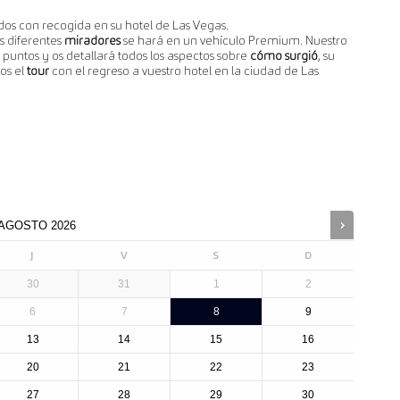
os con recogida en su hotel de Las Vegas.
s diferentes
miradores
se hará en un vehículo Premium. Nuestro
puntos y os detallará todos los aspectos sobre
cómo surgió
, su
os el
tour
con el regreso a vuestro hotel en la ciudad de Las
AGOSTO
2026
J
V
S
D
30
31
1
2
6
7
8
9
13
14
15
16
20
21
22
23
27
28
29
30