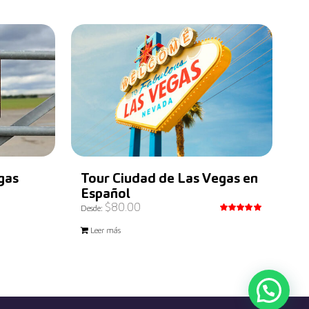
gas
Tour Ciudad de Las Vegas en
Español
$
80.00
Desde:
Valorado
con
5.00
Leer más
de 5