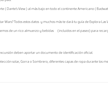
te ( Dante’s View ) al más bajo en todo el continente Americano ( Badwat
Star Wars? Todos estos datos y muchos más te dará tu guía de Explora Las 
remos de un rico almuerzo y bebidas (incluidos en el paseo) para recarg
excursión deben aportar un documento de identificación oficial.
tección solar, Gorra o Sombrero, diferentes capas de ropa durante los m