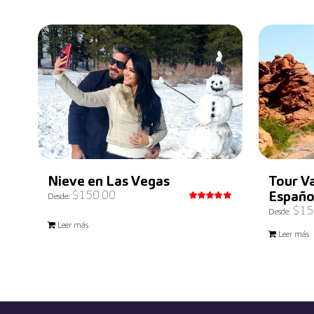
Nieve en Las Vegas
Tour Va
$
150.00
Españo
Desde:
$
15
Valorado
Desde:
con
5.00
Leer más
de 5
Leer más