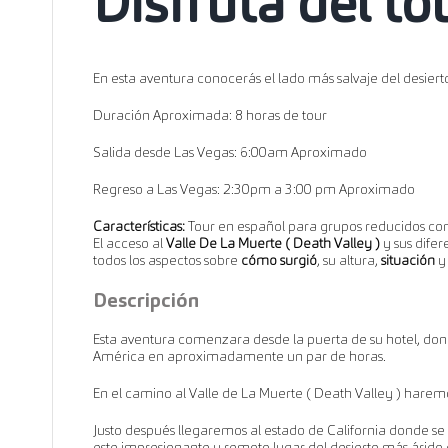
Disfruta del to
En esta aventura conocerás el lado más salvaje del desier
Duración Aproximada: 8 horas de tour
Salida desde Las Vegas: 6:00am Aproximado
Regreso a Las Vegas: 2:30pm a 3:00 pm Aproximado
Características:
Tour en español para grupos reducidos con
El acceso al
Valle De La Muerte ( Death Valley )
y sus dife
todos los aspectos sobre
cómo surgió
, su altura,
situación
y 
Descripción
Esta aventura comenzara desde la puerta de su hotel, d
América en aproximadamente un par de horas.
En el camino al Valle de La Muerte ( Death Valley ) har
Justo después llegaremos al estado de California donde s
este impresionante y remoto lugar del desierto más árido d