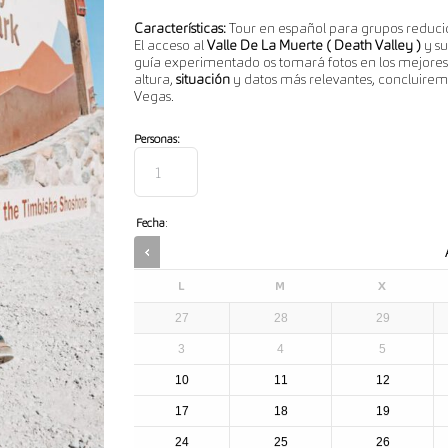
Características:
Tour en español para grupos reducid
El acceso al
Valle De La Muerte ( Death Valley )
y su
guía experimentado os tomará fotos en los mejores 
altura,
situación
y datos más relevantes, concluirem
Vegas.
Personas:
Fecha
:
L
M
X
27
28
29
3
4
5
10
11
12
17
18
19
24
25
26