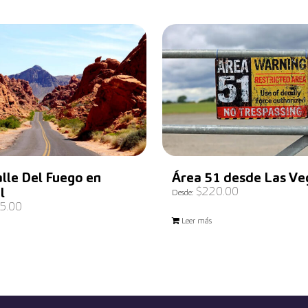
lle Del Fuego en
Área 51 desde Las Ve
$
220.00
l
Desde:
5.00
Leer más