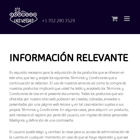
Saltar
al
contenido
+1 702 280 3529
INFORMACIÓN RELEVANTE
Es requisito necesario para la adquisición de los productos que se ofrecen en
este sitio, que lea y acepte los siguientes Términos y Condiciones que a
continuación se redactan. El uso de nuestros servicios así como la compra de
nuestros productos implicará que usted ha leído y aceptado los Términos y
Condiciones de Uso en el presente documento. Todas los productos que son
ofrecidos por nuestro sitio web pudieran ser creadas, cobradas, enviadas o
presentadas por una página web tercera y en tal caso estarían sujetas a sus
propios Términos y Condiciones. En algunos casos, para adquirir un producto,
será necesario el registro por parte del usuario, con ingreso de datos personales
fidedignos y definición de una contraseña.
El usuario puede elegir y cambiar la clave para su acceso de administración de
la cuenta en cualquier momento, en caso de que se haya registrado y que sea