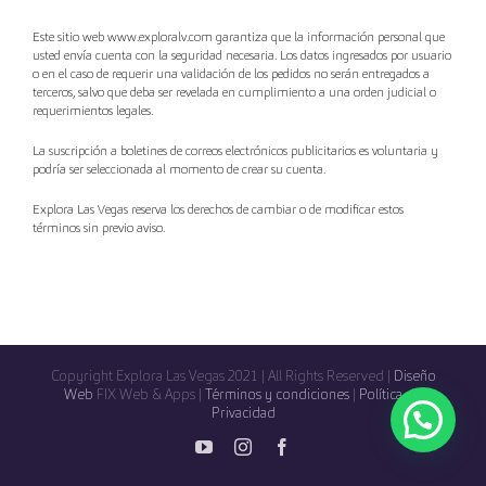
Este sitio web www.exploralv.com garantiza que la información personal que
usted envía cuenta con la seguridad necesaria. Los datos ingresados por usuario
o en el caso de requerir una validación de los pedidos no serán entregados a
terceros, salvo que deba ser revelada en cumplimiento a una orden judicial o
requerimientos legales.
La suscripción a boletines de correos electrónicos publicitarios es voluntaria y
podría ser seleccionada al momento de crear su cuenta.
Explora Las Vegas reserva los derechos de cambiar o de modificar estos
términos sin previo aviso.
Copyright Explora Las Vegas 2021 | All Rights Reserved |
Diseño
Web
FIX Web & Apps |
Términos y condiciones
|
Política de
Privacidad
YouTube
Instagram
Facebook