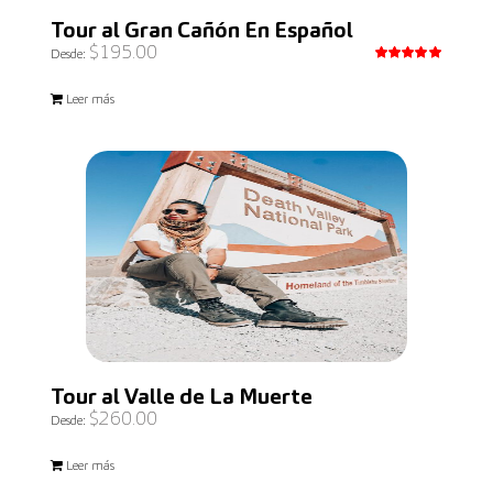
Tour al Gran Cañón En Español
$
195.00
Desde:
Valorado
con
5.00
Leer más
de 5
Tour al Valle de La Muerte
$
260.00
Desde:
Leer más