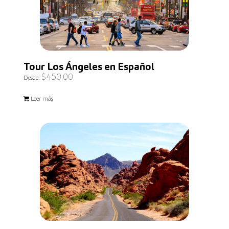
Tour Los Ángeles en Español
$
450.00
Desde:
Leer más