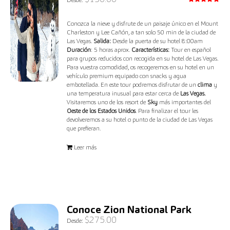
Valorado
con
5.00
de 5
Conozca la nieve y disfrute de un paisaje único en el Mount
Charleston y Lee Cañón, a tan solo 50 min de la ciudad de
Las Vegas.
Salida:
Desde la puerta de su hotel 8:00am
Duración
: 5 horas aprox.
Características:
Tour en español
para grupos reducidos con recogida en su hotel de Las Vegas.
Para vuestra comodidad, os recogeremos en su hotel en un
vehículo premium equipado con snacks y agua
embotellada. En este tour podremos disfrutar de un
clima
y
una temperatura inusual para estar cerca de
Las Vegas.
Visitaremos uno de los resort de
Sky
más importantes del
Oeste de los Estados Unidos
. Para finalizar el tour les
devolveremos a su hotel o punto de la ciudad de Las Vegas
que prefieran.
Leer más
Conoce Zion National Park
$
275.00
Desde: