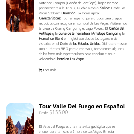
Antelope Canyon (Cañón del Antílope), lugar sagrado
perteneciente a la Tribu y Pueblo Navajo.
Salida:
Desde Las
Vegas 5:00am
Duración:
14 horas apróx
Características:
Tour en español para grupos para grupos
reducidos con recogida en su hotel de Las Vegas. Visitaremos
la presa de Glen y Canyon y el Lago Powell. El
Cañón del
Antilope
y la
curva de la herradura
(
Antelope Canyon
y la
Horseshoe Blend
en inglés) son dos de los lugares más
visitados en el
Oeste de los Estados Unidos
. Disfrutaremos de
una auténtica BBQ para almorzar y tomaremos algunas
de las fotos más espectaculares para concluir el
tour
volviendo al
hotel en Las Vegas
.
Leer más
Tour Valle Del Fuego en Español
$
155.00
Desde:
El Valle del Fuego es una maravilla geológica que se
encuentra a tan solo a 1 hora de Las Vegas. En esta