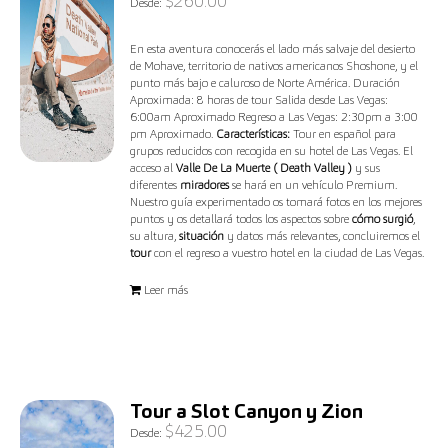
$
260.00
Desde:
En esta aventura conocerás el lado más salvaje del desierto
de Mohave, territorio de nativos americanos Shoshone, y el
punto más bajo e caluroso de Norte América. Duración
Aproximada: 8 horas de tour Salida desde Las Vegas:
6:00am Aproximado Regreso a Las Vegas: 2:30pm a 3:00
pm Aproximado.
Características:
Tour en español para
grupos reducidos con recogida en su hotel de Las Vegas. El
acceso al
Valle De La Muerte ( Death Valley )
y sus
diferentes
miradores
se hará en un vehículo Premium.
Nuestro guía experimentado os tomará fotos en los mejores
puntos y os detallará todos los aspectos sobre
cómo surgió
,
su altura,
situación
y datos más relevantes, concluiremos el
tour
con el regreso a vuestro hotel en la ciudad de Las Vegas.
Leer más
Tour a Slot Canyon y Zion
$
425.00
Desde: