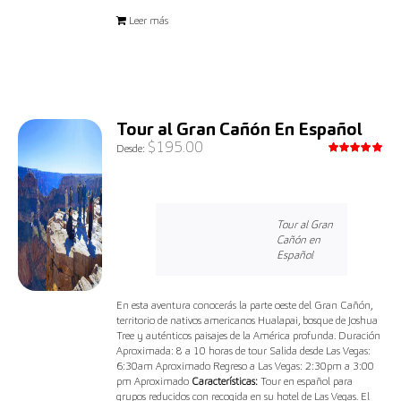
Leer más
Tour al Gran Cañón En Español
$
195.00
Desde:
Valorado
con
5.00
de 5
Tour al Gran
Cañón en
Español
En esta aventura conocerás la parte oeste del Gran Cañón,
territorio de nativos americanos Hualapai, bosque de Joshua
Tree y auténticos paisajes de la América profunda. Duración
Aproximada: 8 a 10 horas de tour Salida desde Las Vegas:
6:30am Aproximado Regreso a Las Vegas: 2:30pm a 3:00
pm Aproximado
Características:
Tour en español para
grupos reducidos con recogida en su hotel de Las Vegas. El