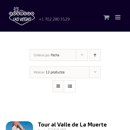
Saltar
al
contenido
+1 702 280 3529
Ordena por
Fecha
Mostrar
12 productos
Tour al Valle de La Muerte