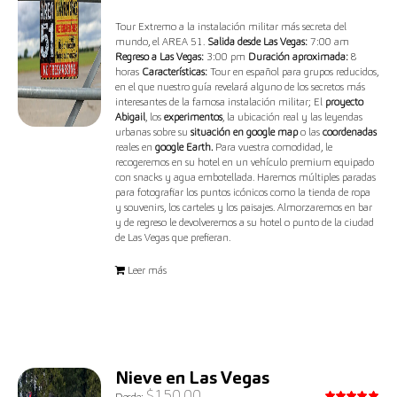
Tour Extremo a la instalación militar más secreta del
mundo, el AREA 51.
Salida desde Las Vegas:
7:00 am
Regreso a Las Vegas:
3:00 pm
Duración aproximada:
8
horas
Características:
Tour en español para grupos reducidos,
en el que nuestro guía revelará alguno de los secretos más
interesantes de la famosa instalación militar; El
proyecto
Abigail
, los
experimentos
, la ubicación real y las leyendas
urbanas sobre su
situación en google map
o las
coordenadas
reales en
google Earth.
Para vuestra comodidad, le
recogeremos en su hotel en un vehículo premium equipado
con snacks y agua embotellada. Haremos múltiples paradas
para fotografiar los puntos icónicos como la tienda de ropa
y souvenirs, los carteles y los paisajes. Almorzaremos en bar
y de regreso le devolveremos a su hotel o punto de la ciudad
de Las Vegas que prefieran.
Leer más
Nieve en Las Vegas
$
150.00
Desde: