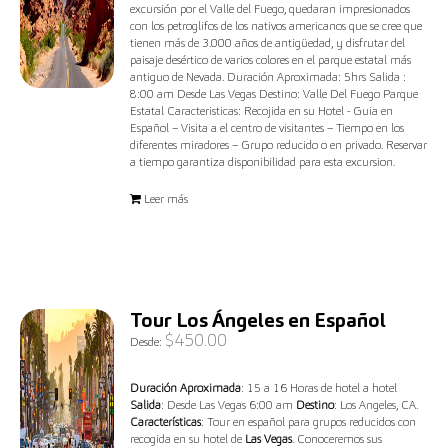
excursión por el Valle del Fuego, quedaran impresionados
con los petroglifos de los nativos americanos que se cree que
tienen más de 3.000 años de antigüedad, y disfrutar del
paisaje desértico de varios colores en el parque estatal más
antiguo de Nevada. Duración Aproximada: 5hrs Salida :
8:00 am Desde Las Vegas Destino: Valle Del Fuego Parque
Estatal Caracteristicas: Recojida en su Hotel - Guia en
Español – Visita a el centro de visitantes – Tiempo en los
diferentes miradores – Grupo reducido o en privado. Reservar
a tiempo garantiza disponibilidad para esta excursion.
Leer más
Tour Los Ángeles en Español
$
450.00
Desde:
Duración Aproximada
: 15 a 16 Horas de hotel a hotel
Salida
: Desde Las Vegas 6:00 am
Destino
: Los Angeles, CA.
Características
: Tour en español para grupos reducidos con
recogida en su hotel de
Las Vegas
. Conoceremos sus