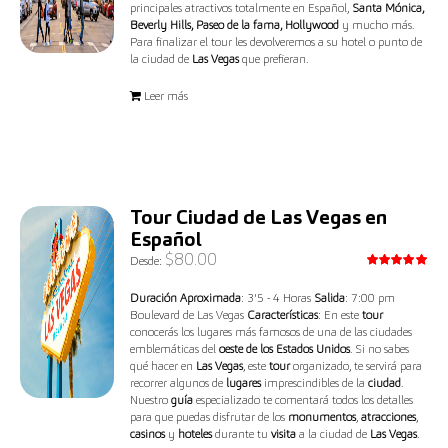
principales atractivos totalmente en Español,
Santa Mónica,
Beverly Hills, Paseo de la fama, Hollywood
y mucho más.
Para finalizar el tour les devolveremos a su hotel o punto de
la ciudad de
Las Vegas
que prefieran.
Leer más
Tour Ciudad de Las Vegas en
Español
$
80.00
Desde:
Valorado
con
5.00
Duración Aproximada
: 3'5 - 4 Horas
Salida
: 7:00 pm
de 5
Boulevard de Las Vegas
Características
: En este
tour
conocerás los lugares más famosos de una de las ciudades
emblemáticas del
oeste de los Estados Unidos
. Si no sabes
qué hacer en
Las Vegas
, este
tour
organizado, te servirá para
recorrer algunos de
lugares
imprescindibles de la
ciudad
.
Nuestro
guía
especializado te comentará todos los detalles
para que puedas disfrutar de los
monumentos
,
atracciones
,
casinos
y
hoteles
durante tu
visita
a la ciudad de
Las Vegas
.