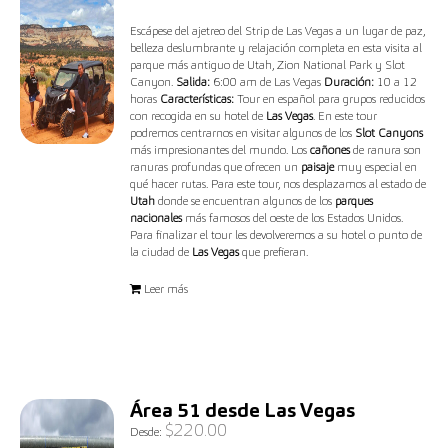
Escápese del ajetreo del Strip de Las Vegas a un lugar de paz,
belleza deslumbrante y relajación completa en esta visita al
parque más antiguo de Utah, Zion National Park y Slot
Canyon.
Salida:
6:00 am de Las Vegas
Duración:
10 a 12
horas
Características:
Tour en español para grupos reducidos
con recogida en su hotel de
Las Vegas
. En este tour
podremos centrarnos en visitar algunos de los
Slot Canyons
más impresionantes del mundo. Los
cañones
de ranura son
ranuras profundas que ofrecen un
paisaje
muy especial en
qué hacer rutas. Para este tour, nos desplazamos al estado de
Utah
donde se encuentran algunos de los
parques
nacionales
más famosos del oeste de los Estados Unidos.
Para finalizar el tour les devolveremos a su hotel o punto de
la ciudad de
Las Vegas
que prefieran.
Leer más
Área 51 desde Las Vegas
$
220.00
Desde: