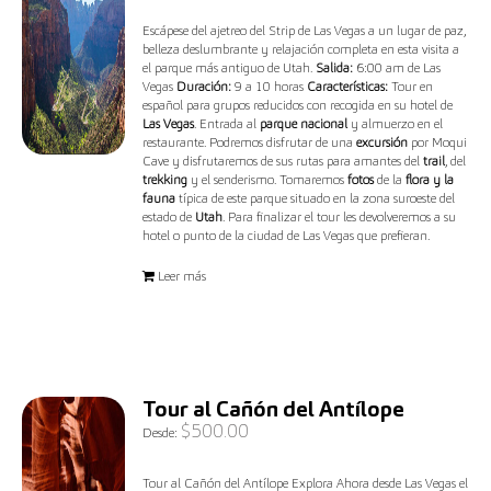
Escápese del ajetreo del Strip de Las Vegas a un lugar de paz,
belleza deslumbrante y relajación completa en esta visita a
el parque más antiguo de Utah.
Salida:
6:00 am de Las
Vegas
Duración:
9 a 10 horas
Características:
Tour en
español para grupos reducidos con recogida en su hotel de
Las Vegas
. Entrada al
parque nacional
y almuerzo en el
restaurante. Podremos disfrutar de una
excursión
por Moqui
Cave y disfrutaremos de sus rutas para amantes del
trail
, del
trekking
y el senderismo. Tomaremos
fotos
de la
flora y la
fauna
típica de este parque situado en la zona suroeste del
estado de
Utah
. Para finalizar el tour les devolveremos a su
hotel o punto de la ciudad de Las Vegas que prefieran.
Leer más
Tour al Cañón del Antílope
$
500.00
Desde:
Tour al Cañón del Antílope Explora Ahora desde Las Vegas el