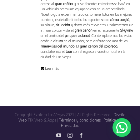
acceso al
gran cañón
y sus diferentes
miradores
se hará en
un vehículo premium equipado con agua embotellada.
Nuestro guía experimentado os tomará fotos en los mejores
puntos y os detallará todos los aspectos sobre
cómo surgió
,
su altura,
situación
y datos más relevantes. Realizaremos un
almuerzo con vista al
gran cañón
en el restaurante
Skyview
en el centro del
parque nacional
. Contemplaremos las vistas
desde la
altura
en el mirador, para disfrutar de una de las
maravillas del mundo
, El
gran cañón del colorado
,
concluiremos el
tour
con el regreso a vuestro hotel en la
ciudad de Las Vegas.
Leer más
Copyright Explora Las Vegas 2021 | All Rights Reserved |
Diseño
Web
FIX Web & Apps |
Términos y condiciones
|
Política de
Privacidad
YouTube
Instagram
Facebook