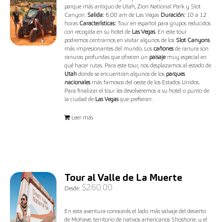
parque más antiguo de Utah, Zion National Park y Slot
Canyon.
Salida:
6:00 am de Las Vegas
Duración:
10 a 12
horas
Características:
Tour en español para grupos reducidos
con recogida en su hotel de
Las Vegas
. En este tour
podremos centrarnos en visitar algunos de los
Slot Canyons
más impresionantes del mundo. Los
cañones
de ranura son
ranuras profundas que ofrecen un
paisaje
muy especial en
qué hacer rutas. Para este tour, nos desplazamos al estado de
Utah
donde se encuentran algunos de los
parques
nacionales
más famosos del oeste de los Estados Unidos.
Para finalizar el tour les devolveremos a su hotel o punto de
la ciudad de
Las Vegas
que prefieran.
Leer más
Tour al Valle de La Muerte
$
260.00
Desde:
En esta aventura conocerás el lado más salvaje del desierto
de Mohave, territorio de nativos americanos Shoshone, y el