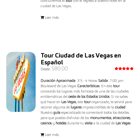
concluiremos el
tour
con el regreso a vuestro hotel en la
ciudad de Las Vegas.
Leer más
Tour Ciudad de Las Vegas en
Español
$
80.00
Desde:
Valorado
con
5.00
Duración Aproximada
: 3'5 - 4 Horas
Salida
: 7:00 pm
de 5
Boulevard de Las Vegas
Características
: En este
tour
conocerás los lugares más famosos de una de las ciudades
emblemáticas del
oeste de los Estados Unidos
. Si no sabes
qué hacer en
Las Vegas
, este
tour
organizado, te servirá para
recorrer algunos de
lugares
imprescindibles de la
ciudad
.
Nuestro
guía
especializado te comentará todos los detalles
para que puedas disfrutar de los
monumentos
,
atracciones
,
casinos
y
hoteles
durante tu
visita
a la ciudad de
Las Vegas
.
Leer más