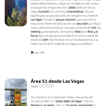
belleza deslumbrante y relajación completa en esta visita a
el parque más antiguo de Utah.
Salida:
6:00 am de Las
Vegas
Duración:
9 a 10 horas
Características:
Tour en
español para grupos reducidos con recogida en su hotel de
Las Vegas
. Entrada al
parque nacional
y almuerzo en el
restaurante. Podremos disfrutar de una
excursión
por Moqui
Cave y disfrutaremos de sus rutas para amantes del
trail
, del
trekking
y el senderismo. Tomaremos
fotos
de la
flora y la
fauna
típica de este parque situado en la zona suroeste del
estado de
Utah
. Para finalizar el tour les devolveremos a su
hotel o punto de la ciudad de Las Vegas que prefieran.
Leer más
Área 51 desde Las Vegas
$
220.00
Desde:
Tour Extremo a la instalación militar más secreta del
mundo, el AREA 51.
Salida desde Las Vegas:
7:00 am
Regreso a Las Vegas:
3:00 pm
Duración aproximada:
8