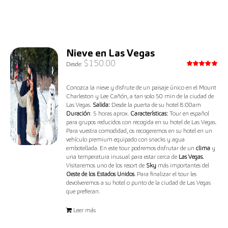
Nieve en Las Vegas
$
150.00
Desde:
Valorado
con
5.00
de 5
Conozca la nieve y disfrute de un paisaje único en el Mount
Charleston y Lee Cañón, a tan solo 50 min de la ciudad de
Las Vegas.
Salida:
Desde la puerta de su hotel 8:00am
Duración
: 5 horas aprox.
Características:
Tour en español
para grupos reducidos con recogida en su hotel de Las Vegas.
Para vuestra comodidad, os recogeremos en su hotel en un
vehículo premium equipado con snacks y agua
embotellada. En este tour podremos disfrutar de un
clima
y
una temperatura inusual para estar cerca de
Las Vegas.
Visitaremos uno de los resort de
Sky
más importantes del
Oeste de los Estados Unidos
. Para finalizar el tour les
devolveremos a su hotel o punto de la ciudad de Las Vegas
que prefieran.
Leer más