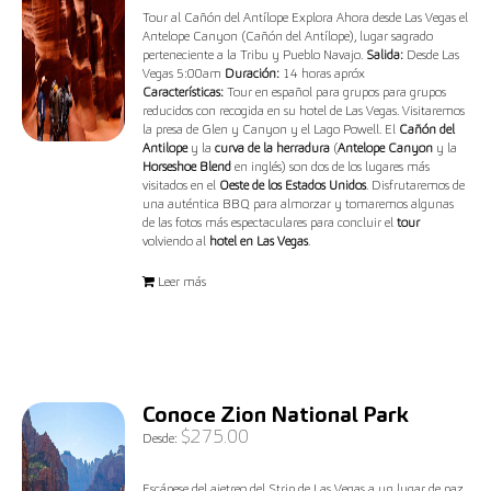
Tour al Cañón del Antílope Explora Ahora desde Las Vegas el
Antelope Canyon (Cañón del Antílope), lugar sagrado
perteneciente a la Tribu y Pueblo Navajo.
Salida:
Desde Las
Vegas 5:00am
Duración:
14 horas apróx
Características:
Tour en español para grupos para grupos
reducidos con recogida en su hotel de Las Vegas. Visitaremos
la presa de Glen y Canyon y el Lago Powell. El
Cañón del
Antilope
y la
curva de la herradura
(
Antelope Canyon
y la
Horseshoe Blend
en inglés) son dos de los lugares más
visitados en el
Oeste de los Estados Unidos
. Disfrutaremos de
una auténtica BBQ para almorzar y tomaremos algunas
de las fotos más espectaculares para concluir el
tour
volviendo al
hotel en Las Vegas
.
Leer más
Conoce Zion National Park
$
275.00
Desde:
Escápese del ajetreo del Strip de Las Vegas a un lugar de paz,