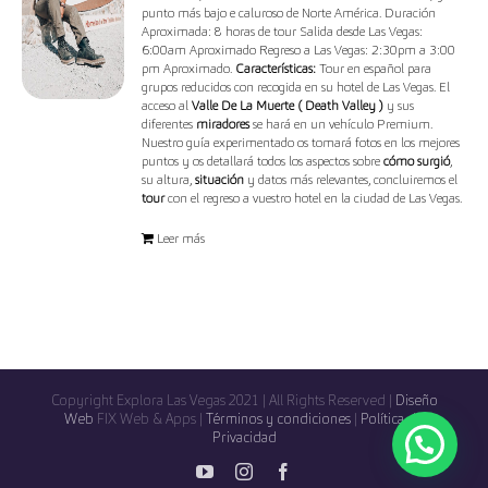
punto más bajo e caluroso de Norte América. Duración
Aproximada: 8 horas de tour Salida desde Las Vegas:
6:00am Aproximado Regreso a Las Vegas: 2:30pm a 3:00
pm Aproximado.
Características:
Tour en español para
grupos reducidos con recogida en su hotel de Las Vegas. El
acceso al
Valle De La Muerte ( Death Valley )
y sus
diferentes
miradores
se hará en un vehículo Premium.
Nuestro guía experimentado os tomará fotos en los mejores
puntos y os detallará todos los aspectos sobre
cómo surgió
,
su altura,
situación
y datos más relevantes, concluiremos el
tour
con el regreso a vuestro hotel en la ciudad de Las Vegas.
Leer más
Copyright Explora Las Vegas 2021 | All Rights Reserved |
Diseño
Web
FIX Web & Apps |
Términos y condiciones
|
Política de
Privacidad
YouTube
Instagram
Facebook