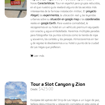
horas
Características:
Tour en español para grupos reducidos,
en el que nuestro guía revelará alguno de los secretos más
interesantes de la famosa instalación militar; El
proyecto
Abigail
, los
experimentos
, la ubicación real y las leyendas
urbanas sobre su
situación en google map
o las
coordenadas
reales en
google Earth.
Para vuestra comodidad, le
recogeremos en su hotel en un vehículo premium equipado
con snacks y agua embotellada. Haremos múltiples paradas
para fotografiar los puntos icónicos como la tienda de ropa
y souvenirs, los carteles y los paisajes. Almorzaremos en bar
y de regreso le devolveremos a su hotel o punto de la ciudad
de Las Vegas que prefieran.
Leer más
Tour a Slot Canyon y Zion
$
425.00
Desde:
Escápese del ajetreo del Strip de Las Vegas a un lugar de paz,
belleza deslumbrante y relajación completa en esta visita al