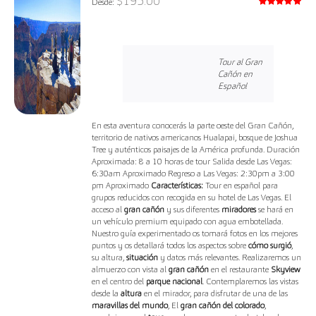
$
195.00
Desde:
Valorado
con
5.00
de 5
Tour al Gran
Cañón en
Español
En esta aventura conocerás la parte oeste del Gran Cañón,
territorio de nativos americanos Hualapai, bosque de Joshua
Tree y auténticos paisajes de la América profunda. Duración
Aproximada: 8 a 10 horas de tour Salida desde Las Vegas:
6:30am Aproximado Regreso a Las Vegas: 2:30pm a 3:00
pm Aproximado
Características:
Tour en español para
grupos reducidos con recogida en su hotel de Las Vegas. El
acceso al
gran cañón
y sus diferentes
miradores
se hará en
un vehículo premium equipado con agua embotellada.
Nuestro guía experimentado os tomará fotos en los mejores
puntos y os detallará todos los aspectos sobre
cómo surgió
,
su altura,
situación
y datos más relevantes. Realizaremos un
almuerzo con vista al
gran cañón
en el restaurante
Skyview
en el centro del
parque nacional
. Contemplaremos las vistas
desde la
altura
en el mirador, para disfrutar de una de las
maravillas del mundo
, El
gran cañón del colorado
,