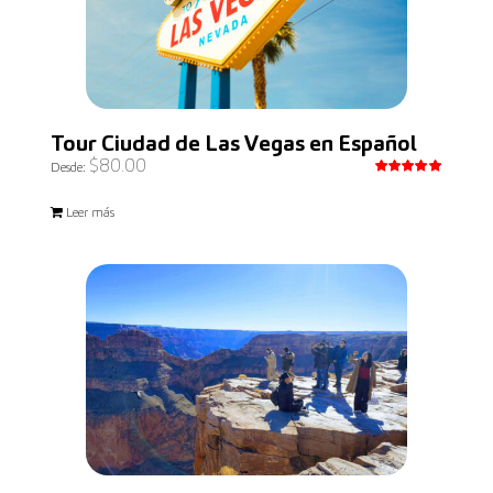
Tour Ciudad de Las Vegas en Español
$
80.00
Desde:
Valorado
con
5.00
Leer más
de 5