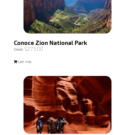
Conoce Zion National Park
$
275.00
Desde:
Leer más