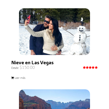
Nieve en Las Vegas
$
150.00
Desde:
Valorado
con
5.00
Leer más
de 5