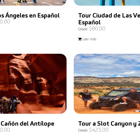
os Ángeles en Español
Tour Ciudad de Las V
0.00
Español
$
80.00
Desde:
Leer más
 Cañón del Antílope
Tour a Slot Canyon y 
0.00
$
425.00
Desde: