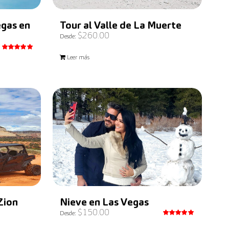
egas en
Tour al Valle de La Muerte
$
260.00
Desde:
Valorado
Leer más
con
5.00
de 5
Zion
Nieve en Las Vegas
$
150.00
Desde:
Valorado
con
5.00