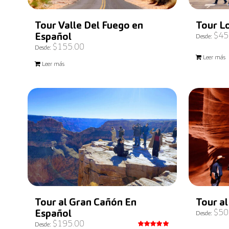
Tour Valle Del Fuego en
Tour L
$
45
Español
Desde:
$
155.00
Desde:
Leer más
Leer más
Tour al Gran Cañón En
Tour al
$
50
Español
Desde:
$
195.00
Desde: