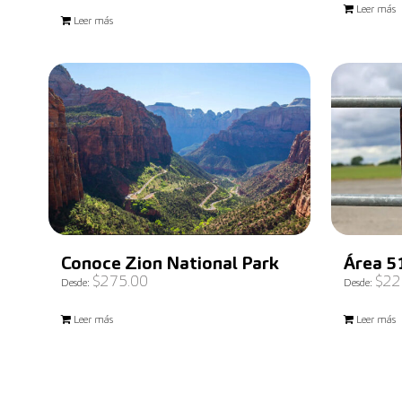
Valorado
Leer más
con
5.00
Leer más
de 5
Conoce Zion National Park
Área 5
$
275.00
$
22
Desde:
Desde:
Leer más
Leer más