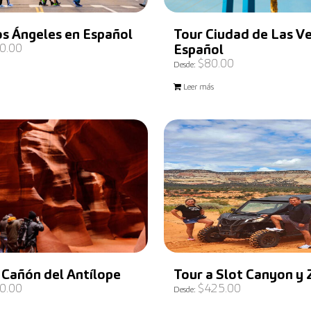
os Ángeles en Español
Tour Ciudad de Las V
0.00
Español
$
80.00
Desde:
Leer más
 Cañón del Antílope
Tour a Slot Canyon y 
0.00
$
425.00
Desde: