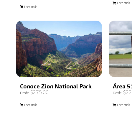
Valorado
Leer más
con
5.00
Leer más
de 5
Conoce Zion National Park
Área 5
$
275.00
$
22
Desde:
Desde:
Leer más
Leer más