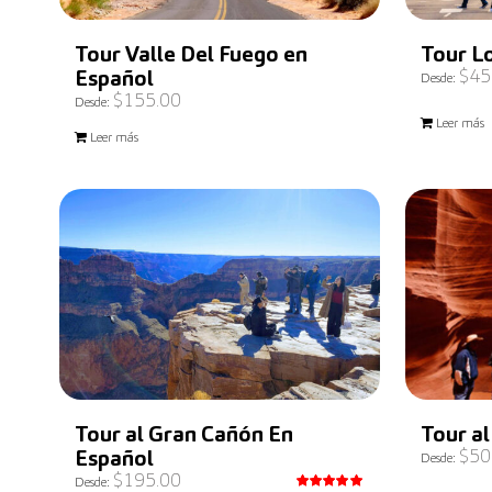
Tour Valle Del Fuego en
Tour L
$
45
Español
Desde:
$
155.00
Desde:
Leer más
Leer más
Tour al Gran Cañón En
Tour al
$
50
Español
Desde:
$
195.00
Desde: