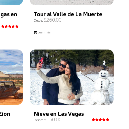
egas en
Tour al Valle de La Muerte
$
260.00
Desde:
Valorado
Leer más
con
5.00
de 5
Zion
Nieve en Las Vegas
$
150.00
Desde:
Valorado
con
5.00