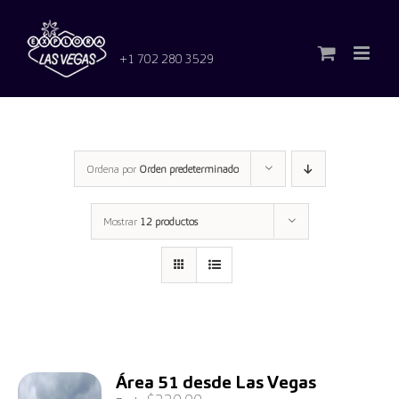
Saltar
al
contenido
+1 702 280 3529
Ordena por
Orden predeterminado
Mostrar
12 productos
Área 51 desde Las Vegas