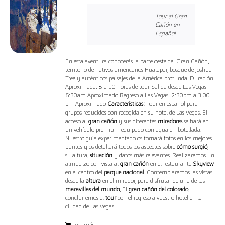
Tour al Gran
Cañón en
Español
En esta aventura conocerás la parte oeste del Gran Cañón,
territorio de nativos americanos Hualapai, bosque de Joshua
Tree y auténticos paisajes de la América profunda. Duración
Aproximada: 8 a 10 horas de tour Salida desde Las Vegas:
6:30am Aproximado Regreso a Las Vegas: 2:30pm a 3:00
pm Aproximado
Características:
Tour en español para
grupos reducidos con recogida en su hotel de Las Vegas. El
acceso al
gran cañón
y sus diferentes
miradores
se hará en
un vehículo premium equipado con agua embotellada.
Nuestro guía experimentado os tomará fotos en los mejores
puntos y os detallará todos los aspectos sobre
cómo surgió
,
su altura,
situación
y datos más relevantes. Realizaremos un
almuerzo con vista al
gran cañón
en el restaurante
Skyview
en el centro del
parque nacional
. Contemplaremos las vistas
desde la
altura
en el mirador, para disfrutar de una de las
maravillas del mundo
, El
gran cañón del colorado
,
concluiremos el
tour
con el regreso a vuestro hotel en la
ciudad de Las Vegas.
Leer más