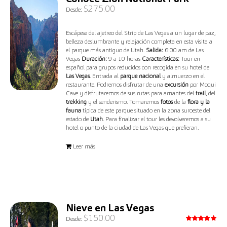
$
275.00
Desde:
Escápese del ajetreo del Strip de Las Vegas a un lugar de paz,
belleza deslumbrante y relajación completa en esta visita a
el parque más antiguo de Utah.
Salida:
6:00 am de Las
Vegas
Duración:
9 a 10 horas
Características:
Tour en
español para grupos reducidos con recogida en su hotel de
Las Vegas
. Entrada al
parque nacional
y almuerzo en el
restaurante. Podremos disfrutar de una
excursión
por Moqui
Cave y disfrutaremos de sus rutas para amantes del
trail
, del
trekking
y el senderismo. Tomaremos
fotos
de la
flora y la
fauna
típica de este parque situado en la zona suroeste del
estado de
Utah
. Para finalizar el tour les devolveremos a su
hotel o punto de la ciudad de Las Vegas que prefieran.
Leer más
Nieve en Las Vegas
$
150.00
Desde: