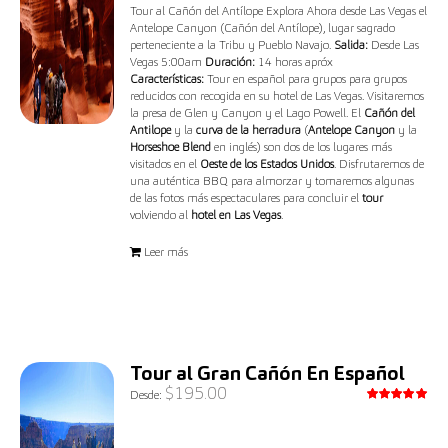
Tour al Cañón del Antílope Explora Ahora desde Las Vegas el
Antelope Canyon (Cañón del Antílope), lugar sagrado
perteneciente a la Tribu y Pueblo Navajo.
Salida:
Desde Las
Vegas 5:00am
Duración:
14 horas apróx
Características:
Tour en español para grupos para grupos
reducidos con recogida en su hotel de Las Vegas. Visitaremos
la presa de Glen y Canyon y el Lago Powell. El
Cañón del
Antilope
y la
curva de la herradura
(
Antelope Canyon
y la
Horseshoe Blend
en inglés) son dos de los lugares más
visitados en el
Oeste de los Estados Unidos
. Disfrutaremos de
una auténtica BBQ para almorzar y tomaremos algunas
de las fotos más espectaculares para concluir el
tour
volviendo al
hotel en Las Vegas
.
Leer más
Tour al Gran Cañón En Español
$
195.00
Desde:
Valorado
con
5.00
de 5