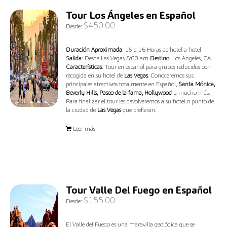
Tour Los Ángeles en Español
$
450.00
Desde:
Duración Aproximada
: 15 a 16 Horas de hotel a hotel
Salida
: Desde Las Vegas 6:00 am
Destino
: Los Angeles, CA.
Características
: Tour en español para grupos reducidos con
recogida en su hotel de
Las Vegas
. Conoceremos sus
principales atractivos totalmente en Español,
Santa Mónica,
Beverly Hills, Paseo de la fama, Hollywood
y mucho más.
Para finalizar el tour les devolveremos a su hotel o punto de
la ciudad de
Las Vegas
que prefieran.
Leer más
Tour Valle Del Fuego en Español
$
155.00
Desde:
El Valle del Fuego es una maravilla geológica que se