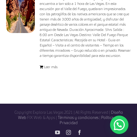
encuentra a tan solo a 1 hora de Las Vegas. En esta
excursión por el Valle del Fuego, quedaran impresionados
con los petroglifos de los nativos americanos que se cree que
tienen más de 3.000 años de antigüedad, y disfrutar del
paisaje desértico de varios colores en el parque estatal más
antiguo de Nevada. Duración Aproximada: 5hrs Salida :
8:00 am Desde Las Vegas Destino: Valle Del Fuego Parque
Estatal Caracteristicas: Recojida en su Hotel - Guia en
Español – Visita a el centro de visitantes – Tiempo en los
diferentes miradores – Grupo reducido o en privado. Reservar
a tiempo garantiza disponibilidad para esta excursion.
Leer más
Copyright Explora Las Vegas 2021 | All Rights Reserved |
Diseño
Web
FIX Web & Apps |
Términos y condiciones
|
Política de
Privacidad
YouTube
Instagram
Facebook