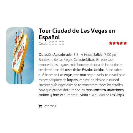
Tour Ciudad de Las Vegas en
Español
$
80.00
Desde:
Valorado
con
5.00
Duración Aproximada
: 3'5 - 4 Horas
Salida
: 7:00 pm
de 5
Boulevard de Las Vegas
Características
: En este
tour
conocerás los lugares más famosos de una de las ciudades
emblemáticas del
oeste de los Estados Unidos
. Si no sabes
qué hacer en
Las Vegas
, este
tour
organizado, te servirá para
recorrer algunos de
lugares
imprescindibles de la
ciudad
.
Nuestro
guía
especializado te comentará todos los detalles
para que puedas disfrutar de los
monumentos
,
atracciones
,
casinos
y
hoteles
durante tu
visita
a la ciudad de
Las Vegas
.
Leer más