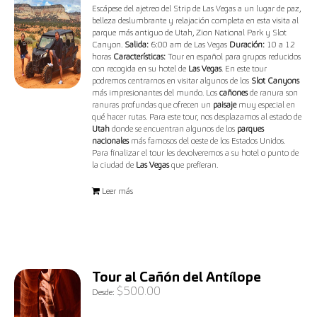
Escápese del ajetreo del Strip de Las Vegas a un lugar de paz,
belleza deslumbrante y relajación completa en esta visita al
parque más antiguo de Utah, Zion National Park y Slot
Canyon.
Salida:
6:00 am de Las Vegas
Duración:
10 a 12
horas
Características:
Tour en español para grupos reducidos
con recogida en su hotel de
Las Vegas
. En este tour
podremos centrarnos en visitar algunos de los
Slot Canyons
más impresionantes del mundo. Los
cañones
de ranura son
ranuras profundas que ofrecen un
paisaje
muy especial en
qué hacer rutas. Para este tour, nos desplazamos al estado de
Utah
donde se encuentran algunos de los
parques
nacionales
más famosos del oeste de los Estados Unidos.
Para finalizar el tour les devolveremos a su hotel o punto de
la ciudad de
Las Vegas
que prefieran.
Leer más
Tour al Cañón del Antílope
$
500.00
Desde: