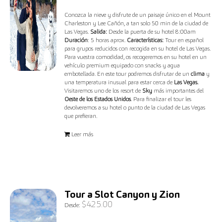
Valorado
con
5.00
de 5
Conozca la nieve y disfrute de un paisaje único en el Mount
Charleston y Lee Cañón, a tan solo 50 min de la ciudad de
Las Vegas.
Salida:
Desde la puerta de su hotel 8:00am
Duración
: 5 horas aprox.
Características:
Tour en español
para grupos reducidos con recogida en su hotel de Las Vegas.
Para vuestra comodidad, os recogeremos en su hotel en un
vehículo premium equipado con snacks y agua
embotellada. En este tour podremos disfrutar de un
clima
y
una temperatura inusual para estar cerca de
Las Vegas.
Visitaremos uno de los resort de
Sky
más importantes del
Oeste de los Estados Unidos
. Para finalizar el tour les
devolveremos a su hotel o punto de la ciudad de Las Vegas
que prefieran.
Leer más
Tour a Slot Canyon y Zion
$
425.00
Desde: