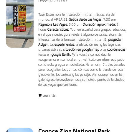
$
220.00
Desde:
Tour Extremo a la instalación militar más secreta del
mundo, el AREA 51.
Salida desde Las Vegas:
7:00 am
Regreso a Las Vegas:
3:00 pm
Duración aproximada:
8
horas
Características:
Tour en español para grupos reducidos,
en el que nuestro guía revelará alguno de los secretos más
interesantes de la famosa instalación militar; El
proyecto
Abigail
, los
experimentos
, la ubicación real y las leyendas
urbanas sobre su
situación en google map
o las
coordenadas
reales en
google Earth.
Para vuestra comodidad, le
recogeremos en su hotel en un vehículo premium equipado
con snacks y agua embotellada. Haremos múltiples paradas
para fotografiar los puntos icónicos como la tienda de ropa
y souvenirs, los carteles y los paisajes. Almorzaremos en bar
y de regreso le devolveremos a su hotel o punto de la ciudad
de Las Vegas que prefieran.
Leer más
Conoce Zion National Park