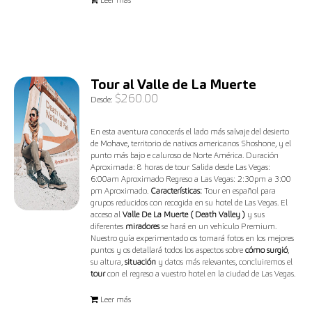
Tour al Valle de La Muerte
$
260.00
Desde:
En esta aventura conocerás el lado más salvaje del desierto
de Mohave, territorio de nativos americanos Shoshone, y el
punto más bajo e caluroso de Norte América. Duración
Aproximada: 8 horas de tour Salida desde Las Vegas:
6:00am Aproximado Regreso a Las Vegas: 2:30pm a 3:00
pm Aproximado.
Características:
Tour en español para
grupos reducidos con recogida en su hotel de Las Vegas. El
acceso al
Valle De La Muerte ( Death Valley )
y sus
diferentes
miradores
se hará en un vehículo Premium.
Nuestro guía experimentado os tomará fotos en los mejores
puntos y os detallará todos los aspectos sobre
cómo surgió
,
su altura,
situación
y datos más relevantes, concluiremos el
tour
con el regreso a vuestro hotel en la ciudad de Las Vegas.
Leer más