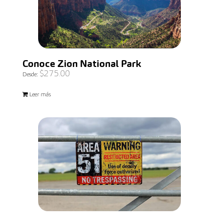
Conoce Zion National Park
$
275.00
Desde:
Leer más