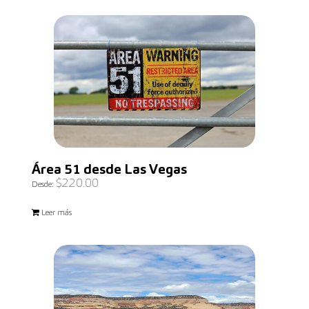
Área 51 desde Las Vegas
$
220.00
Desde:
Leer más