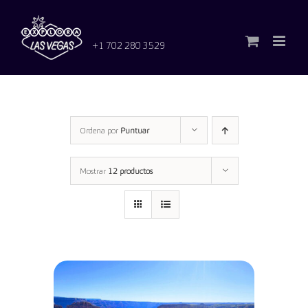
Saltar
al
contenido
+1 702 280 3529
Ordena por
Puntuar
Mostrar
12 productos