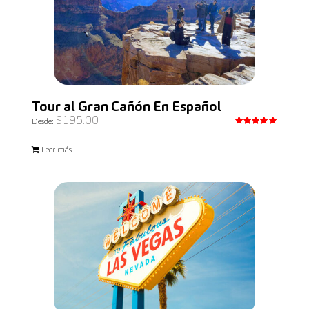
Tour al Gran Cañón En Español
$
195.00
Desde:
Valorado
con
5.00
Leer más
de 5