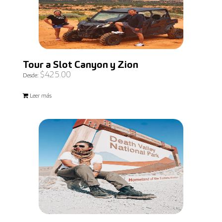
Tour a Slot Canyon y Zion
$
425.00
Desde:
Leer más