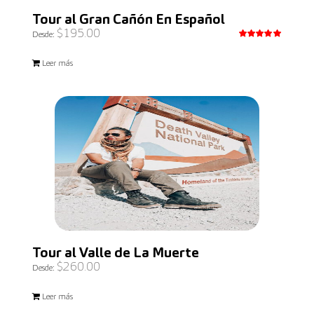
Tour al Gran Cañón En Español
$
195.00
Desde:
Valorado
con
5.00
Leer más
de 5
Tour al Valle de La Muerte
$
260.00
Desde:
Leer más