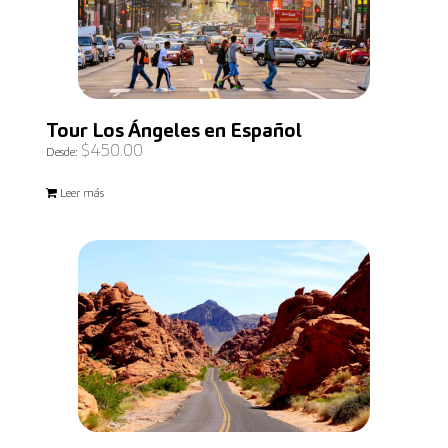
Tour Los Ángeles en Español
$
450.00
Desde:
Leer más